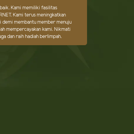
ik. Kami memiliki fasilitas
ERNET. Kami terus meningkatkan
 resmi demi membantu member menuju
lah mempercayakan kami. Nikmati
a dan raih hadiah berlimpah.