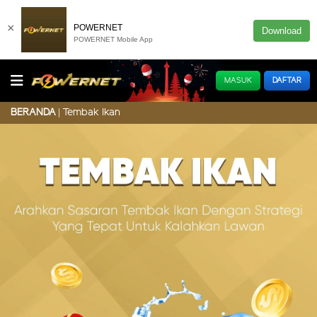
×
POWERNET
Download
POWERNET Mobile App
MASUK
DAFTAR
Tembak Ikan
BERANDA